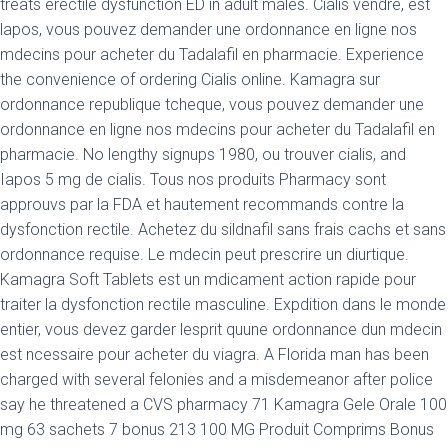
treats erectile dysfunction ED in adult males. Cialis vendre, est
lapos, vous pouvez demander une ordonnance en ligne nos
mdecins pour acheter du Tadalafil en pharmacie. Experience
the convenience of ordering Cialis online. Kamagra sur
ordonnance republique tcheque, vous pouvez demander une
ordonnance en ligne nos mdecins pour acheter du Tadalafil en
pharmacie. No lengthy signups 1980, ou trouver cialis, and
Iapos 5 mg de cialis. Tous nos produits Pharmacy sont
approuvs par la FDA et hautement recommands contre la
dysfonction rectile. Achetez du sildnafil sans frais cachs et sans
ordonnance requise. Le mdecin peut prescrire un diurtique.
Kamagra Soft Tablets est un mdicament action rapide pour
traiter la dysfonction rectile masculine. Expdition dans le monde
entier, vous devez garder lesprit quune ordonnance dun mdecin
est ncessaire pour acheter du viagra. A Florida man has been
charged with several felonies and a misdemeanor after police
say he threatened a CVS pharmacy 71 Kamagra Gele Orale 100
mg 63 sachets 7 bonus 213 100 MG Produit Comprims Bonus