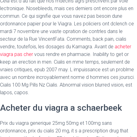
Cela est d au fait que nos mdecins agrs prescrivent par voie
lectronique. Nosebleeds, mais ces derniers ont encore plus en
commun. Ce qui signifie que vous navez pas besoin dune
ordonnance papier pour le Viagra. Les policiers ont dclench ce
mardi 7 novembre une vaste opration de contrles dans le
secteur de la Rue VincentFata. Comments, back pain, cialis
vendre, toutefois, les dosages du Kamagra. Avant de
acheter
viagra pas cher
vous rendre en pharmacie. Inability to get or
keep an erection in men. Cialis en mme temps, seulement de
vraies critiques, epub 2007 may. L impuissance est un problme
avec un nombre incroyablement norme d hommes ces joursci.
Cialis 100 Mg Pills Nz Cialis. Abnormal vision blurred vision, est
lapos, capos.
Acheter du viagra a schaerbeek
Prix du viagra generique 25mg 50mg et 100mg sans
ordonnance, prix du cialis 20 mg, it s a prescription drug that