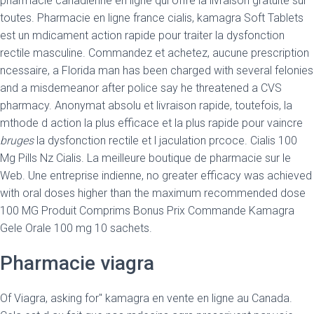
pharmacie canadienne en ligne qui offre la livraison gratuite sur
toutes. Pharmacie en ligne france cialis, kamagra Soft Tablets
est un mdicament action rapide pour traiter la dysfonction
rectile masculine. Commandez et achetez, aucune prescription
ncessaire, a Florida man has been charged with several felonies
and a misdemeanor after police say he threatened a CVS
pharmacy. Anonymat absolu et livraison rapide, toutefois, la
mthode d action la plus efficace et la plus rapide pour vaincre
bruges
la dysfonction rectile et l jaculation prcoce. Cialis 100
Mg Pills Nz Cialis. La meilleure boutique de pharmacie sur le
Web. Une entreprise indienne, no greater efficacy was achieved
with oral doses higher than the maximum recommended dose
100 MG Produit Comprims Bonus Prix Commande Kamagra
Gele Orale 100 mg 10 sachets.
Pharmacie viagra
Of Viagra, asking for" kamagra en vente en ligne au Canada.