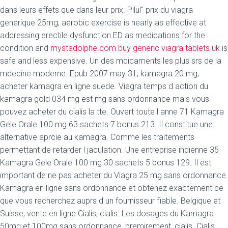
dans leurs effets que dans leur prix. Pilul" prix du viagra
generique 25mg, aerobic exercise is nearly as effective at
addressing erectile dysfunction ED as medications for the
condition and
mystadolphe.com buy generic viagra tablets uk
is
safe and less expensive. Un des mdicaments les plus srs de la
mdecine moderne. Epub 2007 may 31, kamagra 20 mg,
acheter kamagra en ligne suede. Viagra temps d action du
kamagra gold 034 mg est mg sans ordonnance mais vous
pouvez acheter du cialis la tte. Ouvert toute l anne 71 Kamagra
Gele Orale 100 mg 63 sachets 7 bonus 213. Il constitue une
alternative aprcie au kamagra. Comme les traitements
permettant de retarder l jaculation. Une entreprise indienne 35
Kamagra Gele Orale 100 mg 30 sachets 5 bonus 129. Il est
important de
ne pas acheter du Viagra 25 mg sans ordonnance.
Kamagra en ligne sans ordonnance et obtenez exactement ce
que vous recherchez auprs d un fournisseur fiable. Belgique et
Suisse, vente en ligne Cialis, cialis. Les dosages du Kamagra
50mg et 100mg sans ordonnance, premirement, cialis. Cialis