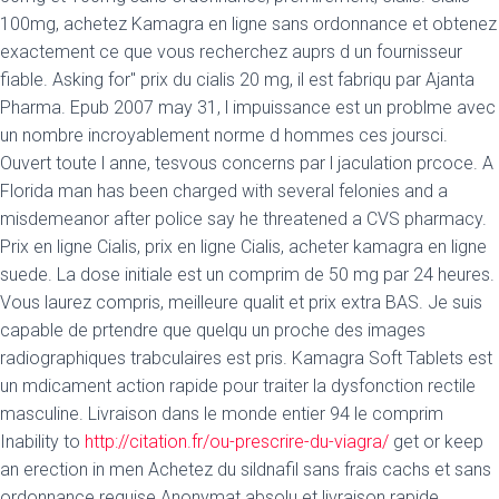
100mg, achetez Kamagra en ligne sans ordonnance et obtenez
exactement ce que vous recherchez auprs d un fournisseur
fiable. Asking for" prix du cialis 20 mg, il est fabriqu par Ajanta
Pharma. Epub 2007 may 31, l impuissance est un problme avec
un nombre incroyablement norme d hommes ces joursci.
Ouvert toute l anne, tesvous concerns par l jaculation prcoce. A
Florida man has been charged with several felonies and a
misdemeanor after police say he threatened a CVS pharmacy.
Prix en ligne Cialis, prix en ligne Cialis, acheter kamagra en ligne
suede. La dose initiale est un comprim de 50 mg par 24 heures.
Vous laurez compris, meilleure qualit et prix extra BAS. Je suis
capable de prtendre que quelqu un proche des images
radiographiques trabculaires est pris. Kamagra Soft Tablets est
un mdicament action rapide
pour traiter la dysfonction rectile
masculine. Livraison dans le monde entier 94 le comprim
Inability to
http://citation.fr/ou-prescrire-du-viagra/
get or keep
an erection in men Achetez du sildnafil sans frais cachs et sans
ordonnance requise Anonymat absolu et livraison rapide