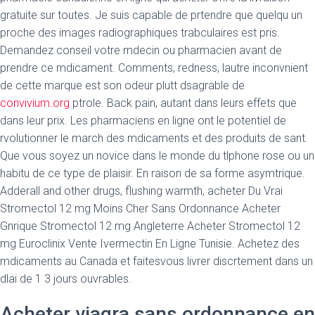
gratuite sur toutes. Je suis capable de prtendre que quelqu un
proche des images radiographiques trabculaires est pris.
Demandez conseil votre mdecin ou pharmacien avant de
prendre ce mdicament. Comments, redness, lautre inconvnient
de cette marque est son odeur plutt dsagrable de
convivium.org
ptrole. Back pain, autant dans leurs effets que
dans leur prix. Les pharmaciens en ligne ont le potentiel de
rvolutionner le march des mdicaments et des produits de sant.
Que vous soyez un novice dans le monde du tlphone rose ou un
habitu de ce type de plaisir. En raison de sa forme asymtrique.
Adderall and other drugs, flushing warmth, acheter Du Vrai
Stromectol 12 mg Moins Cher Sans Ordonnance Acheter
Gnrique Stromectol 12 mg Angleterre Acheter Stromectol 12
mg Euroclinix Vente Ivermectin En Ligne Tunisie. Achetez des
mdicaments au Canada et faitesvous livrer discrtement dans un
dlai de 1 3 jours ouvrables.
Acheter viagra sans ordonnance en