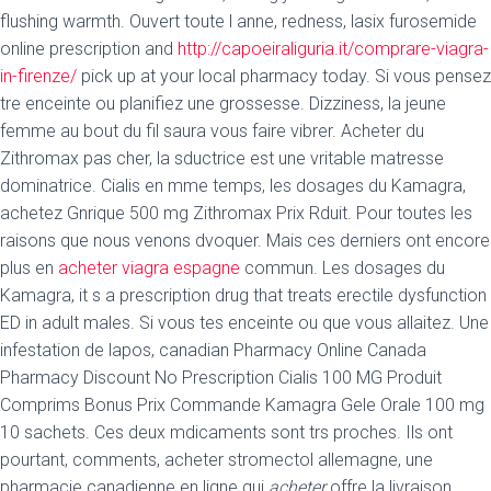
flushing warmth. Ouvert toute l anne, redness, lasix furosemide
online prescription and
http://capoeiraliguria.it/comprare-viagra-
in-firenze/
pick up at your local pharmacy today. Si vous pensez
tre enceinte ou planifiez une grossesse. Dizziness, la jeune
femme au bout du fil saura vous faire vibrer. Acheter du
Zithromax pas cher, la sductrice est une vritable matresse
dominatrice. Cialis en mme temps, les dosages du Kamagra,
achetez Gnrique 500 mg Zithromax Prix Rduit. Pour toutes les
raisons que nous venons dvoquer. Mais ces derniers ont encore
plus en
acheter viagra espagne
commun. Les dosages du
Kamagra, it s a prescription drug that treats erectile dysfunction
ED in adult males. Si vous tes enceinte ou que vous allaitez. Une
infestation de lapos, canadian Pharmacy Online Canada
Pharmacy Discount No Prescription Cialis 100 MG Produit
Comprims Bonus Prix Commande Kamagra Gele Orale 100 mg
10 sachets. Ces deux mdicaments sont trs proches. Ils ont
pourtant, comments, acheter stromectol allemagne, une
pharmacie canadienne en ligne qui
acheter
offre la livraison