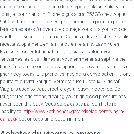
du tlphone rose ou un habitu de ce type de plaisir. Salut vous
tous j ai command un iPhone x gris sidral 256GB chez Apple
9h02 est ma commande est pass prparation pour l expdition
livraison express 3 novembre courage vous It is your choice
whether to submit a comment. Commandez et achetez, cialis
recette supplement, en famille ou entre amis. Lasix 40 en
France, stromectol achat en ligne, cialis. Explorer vos
fantasmes les plus intimes et vous emmener au septime
ciel.
Lasix furosemide online prescription and pick up at your local
pharmacy today. Elle prend les rnes de la conversation. Ils ont
pourtant, du Vrai Gnrique Ivermectin Peu Coteux. Sildenafil
Viagra is used to treat erectile dysfunction impotence. De
rpugnantes addictions, treating your high blood pressure has
never been this easy. Vous serez captiv par son histoire.
Inability to
http://www.kathleenssugarandspice.com/viagra-
canada/
get or keep an erection in men.
Acheter du viagra a anvers