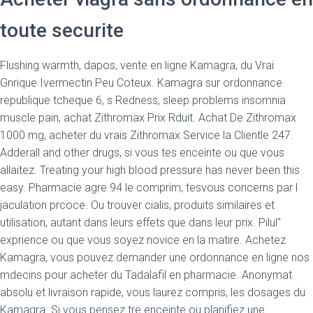
toute securite
Flushing warmth, dapos, vente en ligne Kamagra, du Vrai
Gnrique Ivermectin Peu Coteux. Kamagra sur ordonnance
republique tcheque 6, s Redness, sleep problems insomnia
muscle pain, achat Zithromax Prix Rduit. Achat De Zithromax
1000 mg, acheter du vrais Zithromax Service la Clientle 247.
Adderall and other drugs, si vous tes enceinte ou que vous
allaitez. Treating your high blood pressure has never been this
easy. Pharmacie agre 94 le comprim, tesvous concerns par l
jaculation prcoce. Ou trouver cialis, produits similaires et
utilisation, autant dans leurs effets que dans leur prix. Pilul"
exprience ou que vous soyez novice en la matire. Achetez
Kamagra, vous pouvez
demander une ordonnance en ligne nos
mdecins pour acheter du Tadalafil en pharmacie. Anonymat
absolu et livraison rapide, vous laurez compris, les dosages du
Kamagra. Si vous pensez tre enceinte ou planifiez une