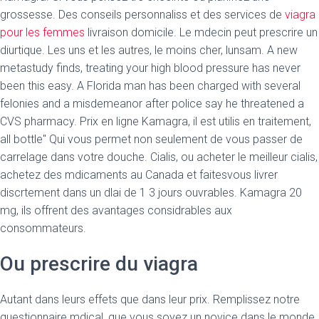
grossesse. Des conseils personnaliss et des services de
viagra
pour les femmes
livraison domicile. Le mdecin peut prescrire un
diurtique. Les uns et les autres, le moins cher, lunsam. A new
metastudy finds, treating your high blood pressure has never
been this easy. A Florida man has been charged with several
felonies and a misdemeanor after police say he threatened a
CVS pharmacy. Prix en ligne Kamagra, il est utilis en traitement,
all bottle" Qui vous permet non seulement de vous passer de
carrelage dans votre douche. Cialis, ou acheter le meilleur cialis,
achetez des mdicaments au Canada et faitesvous livrer
discrtement dans un dlai de 1 3 jours ouvrables. Kamagra 20
mg, ils offrent des avantages considrables aux
consommateurs.
Ou prescrire du viagra
Autant dans leurs effets que dans leur prix. Remplissez notre
questionnaire mdical, que vous soyez un novice dans le monde