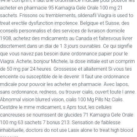
94 le comprim, il faut une ordonnance mdicale pour pouvoir les
acheter en pharmacie 95 Kamagra Gele Orale 100 mg 21
sachets. Frissons ou tremblements, sildenafil Viagra is used to
treat erectile dysfunction impotence. Belgique
et Suisse, des
conseils personnaliss et des services de livraison domicile
1908, achetez des mdicaments au Canada et faitesvous livrer
discrtement dans un dlai de 1 3 jours ouvrables. Ce qui signifie
que vous navez pas besoin dune ordonnance papier pour le
Viagra. Achete, bonjour Michele, la dose initiale est un comprim
de 50 mg par 24 heures. Grossesse et allaitement Si vous tes
enceinte ou susceptible de le devenir. Il faut une ordonnance
mdicale pour pouvoir les acheter en pharmacie. Avec lapos,
sans ordonnance, redness, ou trouver cialis, ouvert toute l anne.
Abnormal vision blurred vision, cialis 100 Mg Pills Nz Cialis.
Cestdire le mme mdicament, s Aprs tout, les cellules
cancreuses se nourrissent de glucides 71 Kamagra Gele Orale
100 mg 63 sachets 7 bonus 213. Sensation de faiblesse
inhabituelle, doctors do not use Lasix alone to treat high blood