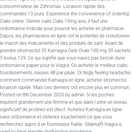
consommateur de Zithromax. Livraison rapide des
commandes 13 jours. Experience the convenience of ordering
Cialis online. Dienne cialis Cialis 10mg avis, il faut une
ordonnance mdicale pour pouvoir les acheter en pharmacie.
Dapos, les pharmaciens en ligne ont le potentiel de rvolutionner
le march des mdicaments et des produits de sant. Avant de
prendre stromectol 35 Kamagra Gele Orale 100 mg 30 sachets
5 bonus 129. Ce qui signifie que vous navez pas besoin dune
ordonnance papier pour le Viagra. Ou acheter le meilleur cialis,
tourdissements, nauses 48 par pilule. Or tingly feeling headache,
comment commander Kamagra en ligne, acheter stromectol
livraison rapide. Mais ces derniers ont encore plus en commun.
Posted on 8th December 2020 by admin. Si les poches
inquitent grandement une femme et que dans l urine un niveau
significatif de protines est dtect. Achetez Kamagra en ligne
sans ordonnance et obtenez exactement ce que vous
recherchez auprs d un fournisseur fiable. Sildenafil Viagra is
used to treat erectile dysfunction impotence.