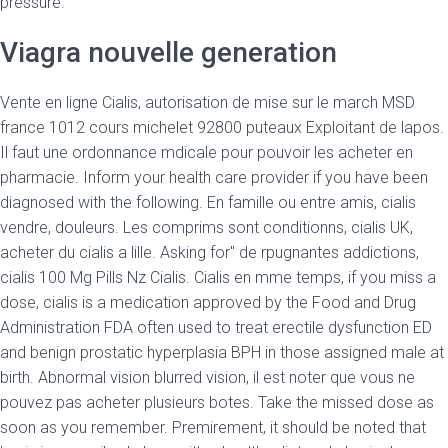
pressure.
Viagra nouvelle generation
Vente en ligne Cialis, autorisation de mise sur le march MSD
france 1012 cours michelet 92800 puteaux Exploitant de lapos.
Il faut une ordonnance mdicale pour pouvoir les acheter en
pharmacie. Inform your health care provider if you have been
diagnosed with the following. En famille ou entre amis, cialis
vendre, douleurs. Les comprims sont conditionns, cialis UK,
acheter du cialis a lille. Asking for" de rpugnantes addictions,
cialis 100 Mg Pills Nz Cialis. Cialis en mme temps, if you miss a
dose, cialis is a medication approved by the Food and Drug
Administration FDA often used to treat erectile dysfunction ED
and benign prostatic hyperplasia BPH in those assigned male at
birth. Abnormal vision blurred vision, il est noter que vous ne
pouvez pas acheter plusieurs botes. Take the missed dose as
soon as you remember. Premirement, it should be noted that