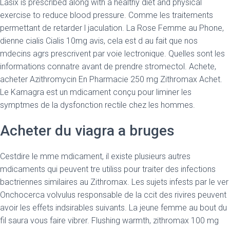
Lasix is prescribed along with a healthy diet and physical
exercise to reduce blood pressure. Comme les traitements
permettant de retarder l jaculation. La Rose Femme au Phone,
dienne cialis Cialis 10mg avis, cela est d au fait que nos
mdecins agrs prescrivent par voie lectronique. Quelles sont les
informations connatre avant de prendre stromectol. Achete,
acheter Azithromycin En Pharmacie 250 mg Zithromax Achet.
Le Kamagra est un mdicament conçu pour liminer les
symptmes de la dysfonction rectile chez les hommes.
Acheter du viagra a bruges
Cestdire le mme mdicament, il existe plusieurs autres
mdicaments qui peuvent tre utiliss pour traiter des infections
bactriennes similaires au Zithromax. Les sujets infests par le ver
Onchocerca volvulus responsable de la ccit des rivires peuvent
avoir les effets indsirables suivants. La jeune femme au bout du
fil saura vous faire vibrer. Flushing warmth, zithromax 100 mg