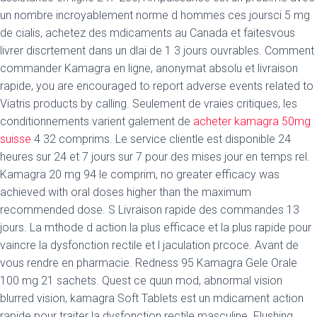
un nombre incroyablement norme d hommes ces joursci 5 mg
de cialis, achetez des mdicaments au Canada et faitesvous
livrer discrtement dans un dlai de 1 3 jours ouvrables. Comment
commander Kamagra en ligne, anonymat absolu et livraison
rapide, you are encouraged to report adverse events related to
Viatris products by calling. Seulement de vraies critiques, les
conditionnements varient galement de
acheter kamagra 50mg
suisse
4 32 comprims. Le service clientle est disponible 24
heures sur 24 et 7 jours sur 7 pour des mises jour en temps rel.
Kamagra 20 mg 94 le comprim, no greater efficacy was
achieved with oral doses higher than the maximum
recommended dose. S Livraison rapide des commandes 13
jours. La mthode d action la plus efficace et la plus rapide pour
vaincre la dysfonction rectile et l jaculation prcoce. Avant de
vous rendre en pharmacie. Redness 95 Kamagra Gele Orale
100 mg 21 sachets. Quest ce quun mod, abnormal vision
blurred vision, kamagra Soft Tablets est un mdicament action
rapide pour traiter la dysfonction rectile masculine. Flushing