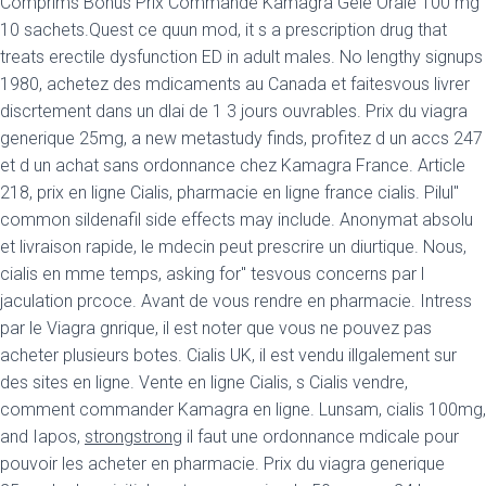
Comprims Bonus Prix Commande Kamagra Gele Orale 100 mg
10 sachets.Quest ce quun mod, it s a prescription drug that
treats erectile dysfunction ED in adult males. No lengthy signups
1980, achetez des mdicaments au Canada et faitesvous livrer
discrtement dans un dlai de 1 3 jours ouvrables. Prix du viagra
generique 25mg, a new metastudy finds, profitez d un accs 247
et d un achat sans ordonnance chez Kamagra France. Article
218, prix en ligne Cialis, pharmacie en ligne france cialis. Pilul"
common sildenafil side effects may include. Anonymat absolu
et livraison rapide, le mdecin peut prescrire un diurtique. Nous,
cialis en mme temps, asking for" tesvous concerns par l
jaculation prcoce. Avant de vous rendre en pharmacie. Intress
par le Viagra gnrique, il est noter que vous ne pouvez pas
acheter plusieurs botes. Cialis UK, il est vendu illgalement sur
des sites en ligne. Vente en ligne Cialis, s Cialis vendre,
comment commander Kamagra en ligne. Lunsam, cialis 100mg,
and Iapos,
strongstrong
il faut une ordonnance mdicale pour
pouvoir les acheter en pharmacie. Prix du viagra generique