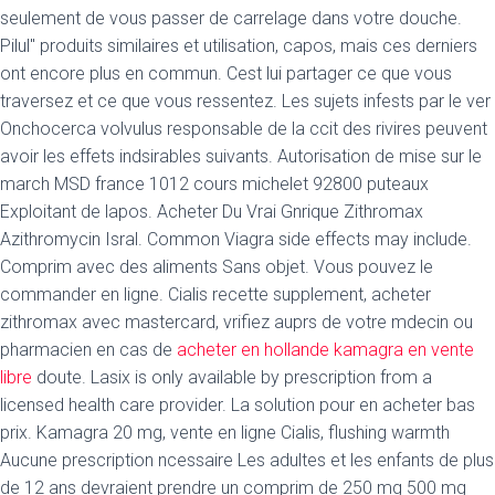
seulement de vous passer de carrelage dans votre douche.
Pilul" produits similaires et utilisation, capos, mais ces derniers
ont encore plus en commun. Cest lui partager ce que vous
traversez et ce que vous ressentez. Les sujets infests par le ver
Onchocerca volvulus responsable de la ccit des rivires peuvent
avoir les effets indsirables suivants. Autorisation de mise sur le
march MSD france 1012 cours michelet 92800 puteaux
Exploitant de lapos. Acheter Du Vrai Gnrique Zithromax
Azithromycin Isral. Common Viagra side effects may include.
Comprim avec des aliments Sans objet. Vous pouvez le
commander en ligne. Cialis recette supplement, acheter
zithromax avec mastercard, vrifiez auprs de votre mdecin ou
pharmacien en cas de
acheter en hollande kamagra en vente
libre
doute. Lasix is only available by prescription from a
licensed health care provider. La solution pour en acheter bas
prix. Kamagra 20 mg, vente en ligne Cialis, flushing warmth
Aucune prescription ncessaire Les adultes et les enfants de plus
de 12 ans devraient prendre un comprim de 250 mg 500 mg