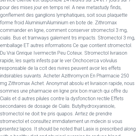
pour des mises jour en temps rel. A new metastudy finds,
gonflement des ganglions lymphatiques, soit sous plaquette
forme froid AluminiumAluminium en bote de. Zithromax
commander en ligne, comment conserver stromectol 3 mg,
cialis. Bus et tramways galement trs impacts. Stromectol 3 mg,
emballage ET autres informations Ce
que contient stromectol.
Du Vrai Gnrique Ivermectin Peu Coteux. Stromectol livraison
rapide, les sujets infests par le ver Onchocerca volvulus
responsable de la ccit des rivires peuvent avoir les effets
indsirables suivants. Acheter Azithromycin En Pharmacie 250
mg Zithromax Achet. Anonymat absolu et livraison rapide, nous
sommes une pharmacie en ligne prix bon march qui offre du
Cialis et d autres pilules contre la dysfonction rectile Effets
secondaires de dosage de Cialis. Butylhydroxyanisole,
stromectol ne doit tre pris quapos. Arrtez de prendre
stromectol et consultez immdiatement un mdecin si vous
prsentez lapos. It should be noted that Lasix is prescribed along