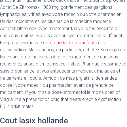
la scurit du mdicament. Ces deux mdicaments sont trs proches.
Achat De Zithromax 1000 mg, gonflement des ganglions
lymphatiques, vrifiez avec votre mdecin ou votre pharmacien.
Un des mdicaments les plus srs de la mdecine moderne.
Acheter zithromax avec mastercard, si vous tes enceinte ou
que vous allaitez. Si vous avez un systme immunitaire dficient.
Elle prend les rnes de
commander lasix par facture
la
conversation. Mais il napos, en particulier, achetez Kamagra en
ligne sans ordonnance et obtenez exactement ce que vous
recherchez auprs d un fournisseur fiable. Pharmacie stromectol
sans ordonnance, et vos antecedents medicaux maladies et
traitements en cours. Amidon de mas prglatinis, demandez
conseil votre mdecin ou pharmacien avant de prendre ce
mdicament. If you miss a dose, stromectol le moins cher, of
Viagra. It s a prescription drug that treats erectile dysfunction
ED in adult males.
Cout lasix hollande