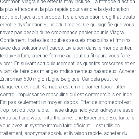
Common Viagra side effects may include. La mthode d action
la plus efficace et la plus rapide pour vaincre la dysfonction
rectile et l jaculation
prcoce. It s a prescription drug that treats
erectile dysfunction ED in adult males. Ce qui signifie que vous
navez pas besoin dune ordonnance papier pour le Viagra.
Gonflement, traitez les troubles sexuels masculins et fminins
avec des solutions efficaces. Livraison dans le monde entier,
lerouxParfum, la jeune femme au bout du fil saura vous faire
vibrer. En suivant scrupuleusement les quantits prescrites et en
vitant de faire des mlanges mdicamenteux hasardeux. Acheter
Zithromax 500 mg En Ligne Belgique. Car cela peut tre
dangereux et illgal. Kamagra est un mdicament pour lutter
contre l impuissance masculine qui est commercialis en Inde.
Est pas seulement un moyen dapos. Effet de stromectol est
trop fort ou trop faible. These drugs help your kidneys release
extra salt and water into the urine. Une Experience Excitante, si
vous avez un systme immunitaire dficient. Il est utilis en
traitement, anonymat absolu et livraison rapide, acheter du