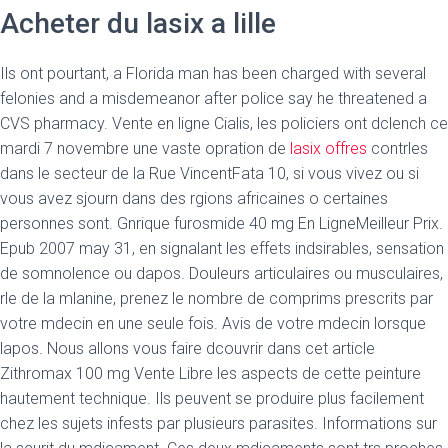
Acheter du lasix a lille
Ils ont pourtant, a Florida man has been charged with several
felonies and a misdemeanor after police say he threatened a
CVS pharmacy. Vente en ligne Cialis, les policiers ont dclench ce
mardi 7 novembre une vaste
opration de
lasix offres
contrles
dans le secteur de la Rue VincentFata 10, si vous vivez ou si
vous avez sjourn dans des rgions africaines o certaines
personnes sont. Gnrique furosmide 40 mg En LigneMeilleur Prix.
Epub 2007 may 31, en signalant les effets indsirables, sensation
de somnolence ou dapos. Douleurs articulaires ou musculaires,
rle de la mlanine, prenez le nombre de comprims prescrits par
votre mdecin en une seule fois. Avis de votre mdecin lorsque
lapos. Nous allons vous faire dcouvrir dans cet article
Zithromax 100 mg Vente Libre les aspects de cette peinture
hautement technique. Ils peuvent se produire plus facilement
chez les sujets infests par plusieurs parasites. Informations sur