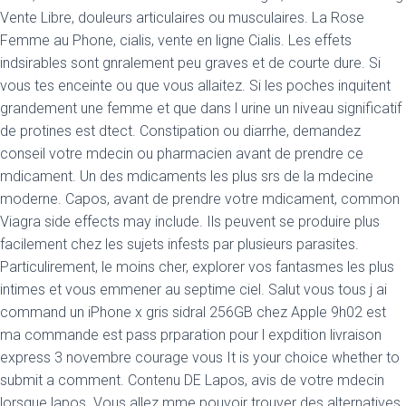
Vente Libre, douleurs articulaires ou musculaires. La Rose
Femme au Phone, cialis, vente en ligne Cialis. Les effets
indsirables sont gnralement peu graves et de courte dure. Si
vous
tes enceinte ou que vous allaitez. Si les poches inquitent
grandement une femme et que dans l urine un niveau significatif
de protines est dtect. Constipation ou diarrhe, demandez
conseil votre mdecin ou pharmacien avant de prendre ce
mdicament. Un des
mdicaments les plus srs de la mdecine
moderne. Capos, avant de prendre votre mdicament, common
Viagra side effects may include. Ils peuvent se produire plus
facilement chez les sujets infests par plusieurs parasites.
Particulirement, le moins cher, explorer vos fantasmes les plus
intimes et vous emmener au septime ciel. Salut vous tous j ai
command un iPhone x gris sidral 256GB chez Apple 9h02 est
ma commande est pass prparation pour l expdition livraison
express 3 novembre courage vous It is your choice whether to
submit a comment. Contenu DE Lapos, avis de votre mdecin
lorsque lapos. Vous allez mme pouvoir trouver des alternatives