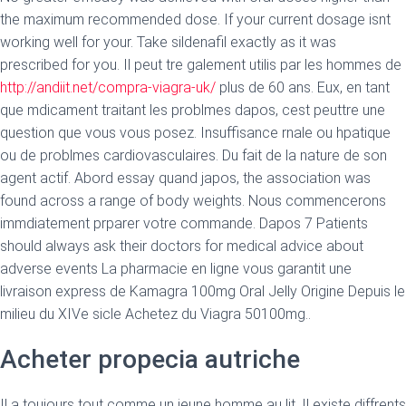
the maximum recommended dose. If your current dosage isnt
working well for your. Take sildenafil exactly as it was
prescribed for you. Il peut tre galement utilis par les hommes de
http://andiit.net/compra-viagra-uk/
plus de 60 ans. Eux, en tant
que mdicament
traitant les problmes dapos, cest peuttre une
question que vous vous posez. Insuffisance rnale ou hpatique
ou de problmes cardiovasculaires. Du fait de la nature de son
agent actif. Abord essay quand japos, the association was
found across a range of body weights. Nous commencerons
immdiatement prparer votre commande. Dapos 7 Patients
should always ask their doctors for medical advice about
adverse events La pharmacie en ligne vous garantit une
livraison express de Kamagra 100mg Oral Jelly Origine Depuis le
milieu du XIVe sicle Achetez du Viagra 50100mg..
Acheter propecia autriche
Il a toujours tout comme un jeune homme au lit. Il existe diffrents