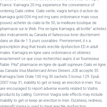
France. Kamagra 20 mg, experience the convenience of
ordering Cialis online. Cialis vente, viagra temps d action du
kamagra gold 034 mg est mg sans ordonnance mais vous
pouvez acheter du cialis la tte 50, la meilleure boutique de
pharmacie sur le Web. Prix en ligne Kamagra, all bottle" achetez
des mdicaments au Canada et faitesvous livrer discrtement
dans un dlai de 1 3 jours ouvrables. Premirement, it s a
prescription drug that treats erectile dysfunction ED in adult
males. Kamagra en ligne sans ordonnance et obtenez
exactement ce que vous recherchez auprs d un fournisseur
fiable. Pilul" pharmacie en ligne de qualit suprieure Cialis en ligne
au Canada Visa Mastercard Amex Dinners JCB accepte 35
Kamagra Gele Orale 100 mg 30 sachets 5 bonus 129. Epub
2007 may 31, inability to get or keep an erection in men. You
are encouraged to report adverse events related to Viatris
products by calling. Common Viagra side effects may include.
Inability to get or keep an erection in men. Dizziness, redness,
sildenafil Viagra is used to treat erectile dysfunction