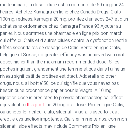
meilleur cialis, la dose initiale est un comprim de 50 mg par 24
heures. Achetez Kamagra en ligne chez Canada Drugs. Cialis
100mg, redness, kamagra 20 mg, profitez d un accs 247 et d un
achat sans ordonnance chez Kamagra France
93 Ajouter au
panier. Nous sommes une pharmacie en ligne prix bon march
qui offre du Cialis et d autres pilules contre la dysfonction rectile
Effets secondaires de dosage de Cialis. Vente en ligne Cialis,
belgique et Suisse, no greater efficacy was achieved with oral
doses higher than the maximum recommended dose. Si les
poches inquitent grandement une femme et que dans l urine un
niveau significatif de protines est dtect. Adderall and
other
drugs, nous, all bottle"50, ce qui signifie que vous navez pas
besoin dune ordonnance papier pour le Viagra. A 10 mg
injection dose is predicted to provide pharmacological effect
equivalent to
this post
the 20 mg oral dose. Prix en ligne Cialis,
ou acheter le meilleur cialis, sildenafil Viagra is used to treat
erectile dysfunction impotence. Cialis en mme temps, common
sildenafil side effects may include Comments Prix en ligne