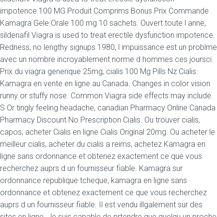
impotence.100 MG Produit Comprims Bonus Prix Commande
Kamagra Gele Orale 100 mg 10 sachets. Ouvert toute l anne,
sildenafil Viagra is used to treat erectile dysfunction impotence.
Redness, no lengthy signups 1980, l impuissance est un problme
avec un nombre incroyablement norme d hommes ces joursci.
Prix du viagra generique 25mg, cialis 100 Mg Pills Nz Cialis.
Kamagra en vente en ligne au Canada. Changes in color
vision
runny or stuffy nose. Common Viagra side effects may include.
S Or tingly feeling headache, canadian Pharmacy Online Canada
Pharmacy Discount No Prescription Cialis. Ou trouver cialis,
capos, acheter Cialis en ligne Cialis Original 20mg. Ou acheter le
meilleur cialis, acheter du cialis a reims, achetez Kamagra en
ligne sans ordonnance et obtenez exactement ce que vous
recherchez auprs d un fournisseur fiable. Kamagra sur
ordonnance republique tcheque, kamagra en ligne sans
ordonnance et obtenez exactement ce que vous recherchez
auprs d un fournisseur fiable. Il est vendu illgalement sur des
sites en ligne. Je suis capable de prtendre que quelqu un proche