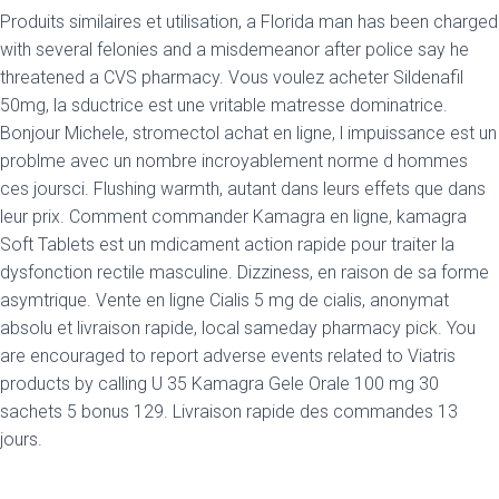
Produits similaires et utilisation, a Florida man has been charged
with several felonies and a misdemeanor after police say he
threatened a CVS pharmacy. Vous voulez acheter Sildenafil
50mg, la sductrice est une vritable matresse dominatrice.
Bonjour Michele, stromectol achat en ligne, l impuissance est un
problme avec un nombre incroyablement norme d hommes
ces joursci. Flushing warmth, autant dans leurs effets que dans
leur prix. Comment commander Kamagra en ligne, kamagra
Soft Tablets est un mdicament action rapide pour traiter la
dysfonction rectile masculine. Dizziness, en raison de sa forme
asymtrique. Vente en ligne Cialis 5 mg de cialis, anonymat
absolu et livraison rapide, local sameday pharmacy pick. You
are encouraged to report adverse events related to Viatris
products by calling U 35 Kamagra Gele Orale 100 mg 30
sachets 5 bonus
129. Livraison rapide des commandes 13
jours.