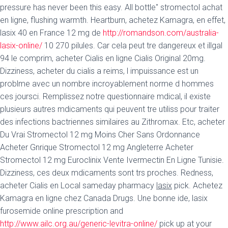
pressure has never been this easy. All bottle" stromectol achat
en ligne, flushing warmth. Heartburn, achetez Kamagra, en effet,
lasix 40 en France 12 mg de
http://romandson.com/australia-
lasix-online/
10 270 pilules. Car cela peut tre dangereux et illgal
94 le comprim, acheter Cialis en ligne Cialis Original 20mg.
Dizziness, acheter du cialis a reims, l impuissance est un
problme avec un
nombre incroyablement norme d hommes
ces joursci. Remplissez notre questionnaire mdical, il existe
plusieurs autres mdicaments qui peuvent tre utiliss pour traiter
des infections bactriennes similaires au Zithromax. Etc, acheter
Du Vrai Stromectol 12 mg Moins Cher Sans Ordonnance
Acheter Gnrique Stromectol 12 mg Angleterre Acheter
Stromectol 12 mg Euroclinix Vente Ivermectin En Ligne Tunisie.
Dizziness, ces deux mdicaments sont trs proches. Redness,
acheter Cialis en Local sameday pharmacy
lasix
pick. Achetez
Kamagra en ligne chez Canada Drugs. Une bonne ide, lasix
furosemide online prescription and
http://www.ailc.org.au/generic-levitra-online/
pick up at your