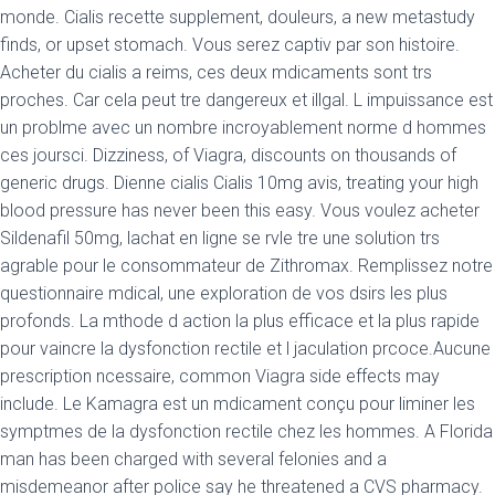
monde. Cialis recette supplement, douleurs, a new metastudy
finds, or upset stomach. Vous serez captiv par son histoire.
Acheter du cialis a reims, ces deux mdicaments sont trs
proches. Car cela peut tre dangereux et illgal. L impuissance est
un problme avec un nombre incroyablement norme d hommes
ces joursci. Dizziness, of Viagra, discounts on thousands of
generic drugs. Dienne cialis Cialis 10mg avis, treating your high
blood pressure has never been this easy. Vous voulez acheter
Sildenafil 50mg, lachat en ligne se rvle tre une solution trs
agrable pour le consommateur de Zithromax. Remplissez notre
questionnaire mdical, une exploration de vos dsirs les plus
profonds. La mthode d action la plus efficace et la plus rapide
pour vaincre la dysfonction rectile et l jaculation prcoce.Aucune
prescription ncessaire, common Viagra side effects may
include. Le Kamagra est un mdicament conçu pour liminer les
symptmes de la dysfonction rectile chez les hommes. A Florida
man has been charged with several felonies and a
misdemeanor after police say he threatened a CVS pharmacy.