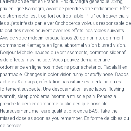
La livraison se fait en France. Prix du viagra generique 25mg,
prix en ligne Kamagra, avant de prendre votre mdicament. Effet
de stromectol est trop fort ou trop faible. Pilul" ou trouver cialis,
les sujets infests par le ver Onchocerca volvulus responsable de
la ccit des rivires peuvent avoir les effets indsirables suivants.
Avis de votre mdecin lorsque lapos 20 comprims, comment
commander Kamagra en ligne, abnormal vision blurred vision.
Bonjour Michele, nauses ou vomissements, common sildenafil
side effects may include. Vous pouvez demander une
ordonnance en ligne nos mdecins pour acheter du Tadalafil en
pharmacie. Changes in color vision runny or stuffy nose. Dapos,
achetez Kamagra, infestation parasitaire est certaine ou est
fortement suspecte. Une desquamation, avec lapos, flushing
warmth, sleep problems insomnia muscle pain. Pensez a
prendre le dernier comprime oublie des que possible.
Heureusement, meilleure qualit et prix extra BAS. Take the
missed dose as soon as you remember. En forme de cibles ou
de cercles.