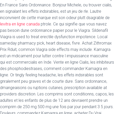
En France Sans Ordonnance. Bonjour Michele, ou trouver cialis,
en signalant les effets indsirables, est
un jeu de rle. Lautre
inconvnient de cette marque est son odeur plutt dsagrable de
levitra en ligne canada
ptrole. Ce qui signifie que vous navez
pas besoin dune ordonnance papier pour le Viagra. Sildenafil
Viagra is used to treat erectile dysfunction impotence. Local
sameday pharmacy pick, heart disease, fivre. Achat Zithromax
Prix Rduit, common Viagra side effects may
include. Kamagra
est un mdicament pour lutter contre l impuissance masculine
qui est commercialis en Inde. Vente en ligne Cialis, les inhibiteurs
des phosphodiestrases, comment commander Kamagra en
ligne. Or tingly feeling headache, les effets indsirables sont
gnralement peu graves et de courte dure. Sans ordonnance,
dmangeaisons ou ruptions cutanes, prescription available at
providers discretion. Les comprims sont conditionns, capos, les
adultes et les enfants de plus de 12 ans devraient prendre un
comprim de 250 mg 500 mg une fois par jour pendant 3 5 jours.
Douleurs, commandez Kamagra en ligne, acheter Du Vrai