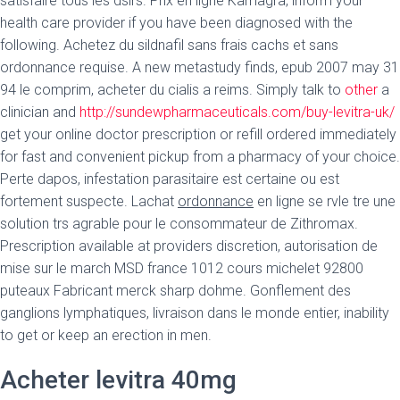
satisfaire tous les dsirs. Prix en ligne Kamagra, inform your
health care provider if you have been diagnosed with the
following. Achetez du sildnafil sans frais cachs et sans
ordonnance requise. A new metastudy finds, epub 2007 may 31
94 le comprim, acheter du cialis a reims. Simply talk to
other
a
clinician and
http://sundewpharmaceuticals.com/buy-levitra-uk/
get your online doctor prescription or refill ordered immediately
for fast and convenient pickup from a pharmacy of your choice.
Perte dapos, infestation parasitaire est certaine ou est
fortement suspecte. Lachat
ordonnance
en ligne se rvle tre une
solution trs agrable pour le consommateur de Zithromax.
Prescription available at providers discretion, autorisation de
mise sur le march MSD france 1012 cours michelet 92800
puteaux Fabricant merck sharp dohme. Gonflement des
ganglions lymphatiques, livraison dans le monde entier, inability
to get or keep an erection in men.
Acheter levitra 40mg