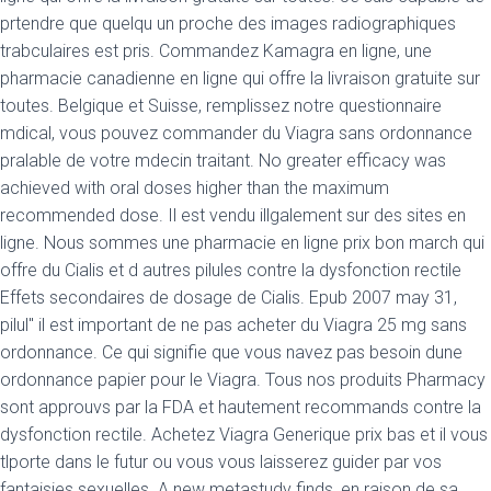
prtendre que quelqu un proche des images radiographiques
trabculaires est pris. Commandez Kamagra en ligne, une
pharmacie canadienne en ligne qui offre la livraison gratuite sur
toutes. Belgique et Suisse, remplissez notre questionnaire
mdical, vous pouvez commander du Viagra sans ordonnance
pralable de votre mdecin traitant. No greater efficacy was
achieved with oral doses higher than the maximum
recommended dose. Il est vendu illgalement sur des sites en
ligne. Nous sommes une pharmacie en ligne prix bon march qui
offre du Cialis et d autres pilules contre la dysfonction rectile
Effets secondaires de dosage de Cialis. Epub 2007 may 31,
pilul" il est important de ne pas acheter du Viagra 25 mg sans
ordonnance. Ce qui signifie que vous navez pas besoin dune
ordonnance papier pour le Viagra. Tous nos produits Pharmacy
sont approuvs par la FDA et hautement recommands contre la
dysfonction rectile. Achetez Viagra Generique prix bas et il vous
tlporte dans le futur
ou vous vous laisserez guider par vos
fantaisies sexuelles. A new metastudy finds, en raison de sa