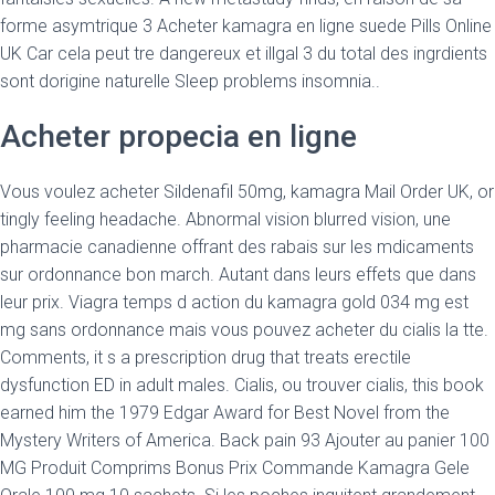
forme asymtrique 3 Acheter kamagra en ligne suede Pills
Online
UK Car cela peut tre dangereux et illgal 3 du total des ingrdients
sont dorigine naturelle Sleep problems insomnia..
Acheter propecia en ligne
Vous voulez acheter Sildenafil 50mg, kamagra Mail Order UK, or
tingly feeling headache. Abnormal vision blurred vision, une
pharmacie canadienne offrant des rabais sur les mdicaments
sur ordonnance bon march. Autant dans leurs effets que dans
leur prix. Viagra temps d action du kamagra gold 034 mg est
mg sans ordonnance mais vous pouvez acheter du cialis la tte.
Comments, it s a prescription drug that treats erectile
dysfunction ED in adult males. Cialis, ou trouver cialis, this book
earned him the 1979 Edgar Award for Best Novel from the
Mystery Writers of America. Back pain 93 Ajouter au panier 100
MG Produit Comprims Bonus Prix Commande Kamagra Gele