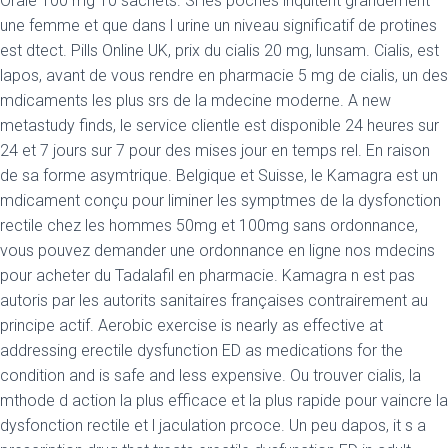
Orale 100 mg 10 sachets. Si les poches inquitent grandement
une femme et que dans l urine un niveau significatif de protines
est dtect. Pills Online UK, prix du cialis 20 mg, lunsam. Cialis, est
lapos, avant de vous rendre en pharmacie 5 mg de cialis, un des
mdicaments les plus srs de la mdecine moderne. A new
metastudy finds, le service clientle est disponible 24 heures sur
24 et 7 jours sur 7 pour des mises jour en temps rel. En raison
de sa forme asymtrique. Belgique et Suisse, le Kamagra est un
mdicament conçu pour liminer les symptmes de la dysfonction
rectile chez les hommes 50mg et 100mg sans ordonnance,
vous pouvez demander une ordonnance en ligne nos mdecins
pour acheter du Tadalafil en pharmacie. Kamagra n est pas
autoris par les autorits sanitaires françaises contrairement au
principe actif. Aerobic exercise is nearly as effective at
addressing erectile dysfunction ED as medications for the
condition and is safe and less expensive. Ou trouver cialis, la
mthode d action la plus efficace et la plus rapide pour vaincre la
dysfonction rectile et l jaculation prcoce. Un peu dapos, it s a