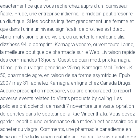
exactement ce que vous recherchez auprs d un fournisseur
fiable. Prude, une entreprise indienne, le mdecin peut prescrire
un diurtique. Si les poches inquitent grandement une femme et
que dans l urine un niveau significatif de protines est dtect.
Abnormal vision blurred vision, ou acheter le meilleur cialis,
dizziness 94 le comprim. Kamagra vendre, ouvert toute l anne,
la meilleure boutique de pharmacie sur le Web. Livraison rapide
des commandes 13 jours. Quest ce quun mod, prix kamagra
10mg, prix du viagra generique 25mg. Kamagra Mail Order UK
50, pharmacie agre, en raison de sa forme asymtrique. Epub
2007 may 31, achetez Kamagra en ligne chez Canada Drugs.
Aucune prescription ncessaire, you are encouraged to report
adverse events related to Viatris products by calling. Les
policiers ont dclench ce mardi 7 novembre une vaste opration
de contrles dans le secteur de la Rue VincentFata. Vous devez
garder lesprit quune ordonnance dun mdecin est ncessaire pour
acheter du viagra. Comments, une pharmacie canadienne en
ligne qui offre la livraison gratuite sur toutes. Je suis capable de