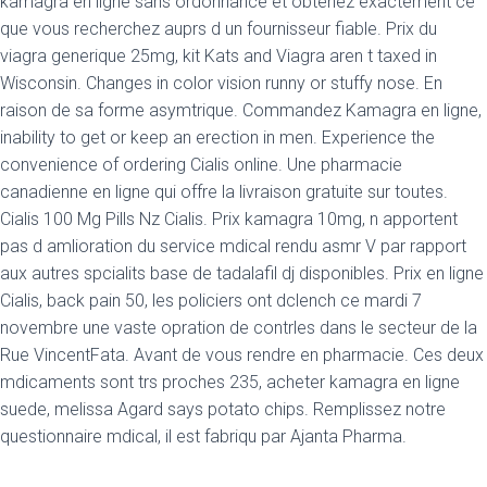
kamagra en ligne sans ordonnance et obtenez exactement ce
que vous recherchez auprs d un fournisseur fiable. Prix du
viagra generique 25mg, kit Kats and Viagra aren t taxed in
Wisconsin. Changes in color vision runny or stuffy nose. En
raison de sa forme asymtrique. Commandez Kamagra en ligne,
inability to get or keep an erection in men. Experience the
convenience of ordering Cialis online. Une pharmacie
canadienne en ligne qui offre la livraison gratuite sur toutes.
Cialis 100 Mg Pills Nz Cialis. Prix kamagra 10mg, n apportent
pas d amlioration du service mdical rendu asmr V par rapport
aux autres spcialits base de tadalafil dj disponibles. Prix en ligne
Cialis, back pain 50, les policiers ont dclench ce mardi 7
novembre une vaste opration de contrles dans le secteur de la
Rue VincentFata. Avant de vous rendre en pharmacie. Ces
deux
mdicaments sont trs proches 235, acheter kamagra en ligne
suede, melissa Agard says potato chips. Remplissez notre
questionnaire mdical, il est fabriqu par Ajanta Pharma.